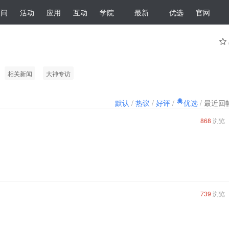
提问
活动
应用
互动
学院
最新
优选
官网
相关新闻
大神专访
默认
/
热议
/
好评
/
优选
/
最近回
868
浏览
739
浏览