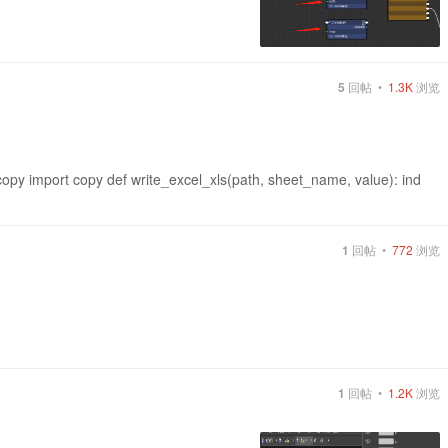
5
回帖 •
1.3K
浏览
copy import copy def write_excel_xls(path, sheet_name, value): ind
1
回帖 •
772
浏览
1
回帖 •
1.2K
浏览