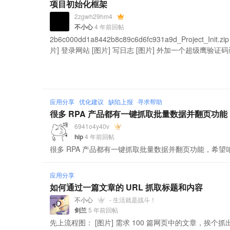
项目初始化框架
2zgwh29hm4
不小心
4 年前回帖
2b6c000dd1a8442b8c89c6d6fc931a9d_Project_
片] 登录网站 [图片] 写日志 [图片] 外加一个超级鹰验证码识
应用分享
优化建议
缺陷上报
寻求帮助
很多 RPA 产品都有一键抓取批量数据并翻页功能
6941o4y40v
hip
4 年前回帖
很多 RPA 产品都有一键抓取批量数据并翻页功能，希
应用分享
如何通过一篇文章的 URL 抓取标题和内容
不小心
- 生活就是战斗！
剑兰
5 年前回帖
先上流程图： [图片] 需求 100 篇网页中的文章，挨