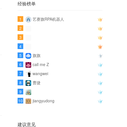
经验榜单
1
艺赛旗RPA机器人
2
3
4
5
旗旗
6
call me Z
7
wangwei
8
曹捷
9
10
jiangyudong
建议意见