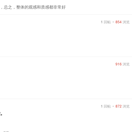
，总之，整体的观感和质感都非常好
1
回帖 •
854
浏览
916
浏览
1
回帖 •
872
浏览
些。