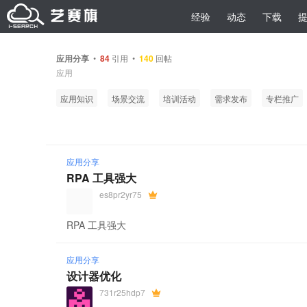
经验
动态
下载
应用分享
•
84
引用 •
140
回帖
应用
应用知识
场景交流
培训活动
需求发布
专栏推广
应用分享
RPA 工具强大
es8pr2yr75
RPA 工具强大
应用分享
设计器优化
731r25hdp7