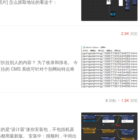
 [图片] 怎么抓取地址的看这个：
2.3K
浏览
扒拉别人的内容？ 为了收录和排名。 今
 过往的 CMS 系统可针对个别网站特点将
8
回帖 •
1.3K
浏览
的是“设计器”迷你安装包，不包括机器
A，永远都用最新版。 安装中：很顺利，中间出