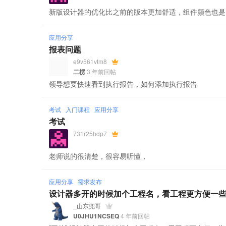
新版设计器的优化比之前的版本更加舒适，组件颜色也是
应用分享
报表问题
e9v561vtm8
二楞
3 年前回帖
领导想要快速看到执行报告，如何添加执行报告
考试
入门课程
应用分享
考试
731r25hdp7
老师说的很清楚，很容易听懂，
应用分享
需求发布
设计器多开的时候加个工程名，看工程更方便一
_山东兜哥
U0JHU1NCSEQ
4 年前回帖