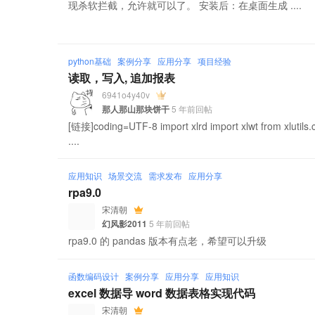
现杀软拦截，允许就可以了。 安装后：在桌面生成 ....
python基础
案例分享
应用分享
项目经验
读取，写入, 追加报表
6941o4y40v
那人那山那块饼干
5 年前回帖
[链接]coding=UTF-8 import xlrd import xlwt from xlutils.
....
应用知识
场景交流
需求发布
应用分享
rpa9.0
宋清朝
幻风影2011
5 年前回帖
rpa9.0 的 pandas 版本有点老，希望可以升级
函数编码设计
案例分享
应用分享
应用知识
excel 数据导 word 数据表格实现代码
宋清朝