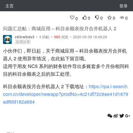
主页
登录
0
0
0
0
0
问题汇总帖：商城应用 – 科目余额表按月合并机器人 2
c63rw3nlv3
•
3
回帖
•
989
浏览 • 2020-05-09 16:49:29
应用分享
小伙伴们，即日起，关于商城应用 – 科目余额表按月合并机
器人 2 使用异常情况，在此贴下留言哦。
适用于用友 NC5 系列的财务软件导出多账套多个月份相同科
目的科目余额表之后的加工处理。
科目余额表按月合并机器人 2 下载地址：
https://rpa.i-search.
com.cn/developer/newapp?prodNo=4c21df72c9ae41d1879
adf6fd182a684