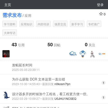
主页
登录
需求发布
0
/
应用
学习资料
应用知识
内部培训
场景交流
新手学习
专栏推广
大神专访
43
50
0
引用
回帖
关注
发帖延长时间
2025-05-05 23:39:11
为什么获取 DCR 文本这里一直出错
1
2023-10-30 14:55:43
• 最新回复
n0kosm7fyn
设计器多开的时候加个工程名，看工程更方便一些。
1
2022-03-29 10:09:27
• 最新回复
U0JHU1NCSEQ