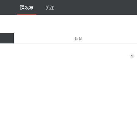
发布
关注
回帖
1