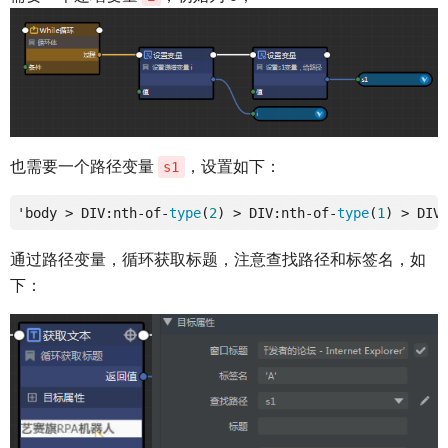
也需要一个路径变量
，设置如下：
s1
'body > DIV:nth-of-
type
(
2
) > DIV:nth-of-
type
(
1
) > DIV
通过路径变量，循环获取标题，注意查找路径和标签名，如
下：