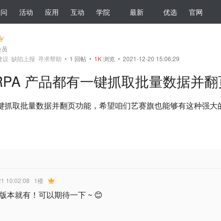
提问
活动
应用
互动
学院
最新
优选
官网
会员
建议
缺陷上报
寻求帮助
•
1
回帖
•
1K
浏览 • 2021-12-20 15:06:29
RPA 产品都有一键抓取批量数据并
有一键抓取批量数据并翻页功能，希望咱们艺赛旗也能够有这种强大
21 10:02:08
1楼
版本就有！可以期待一下 ~ 😊