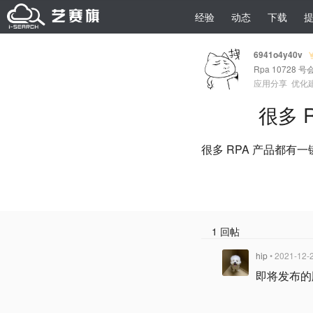
经验
动态
下载
6941o4y40v
Rpa 10728 号
应用分享
优化
很多 
很多 RPA 产品都
1 回帖
hip
• 2021-12-
即将发布的