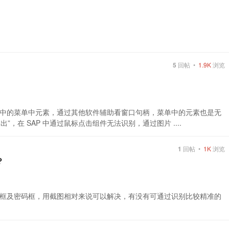
5
回帖 •
1.9K
浏览
 窗口中的菜单中元素，通过其他软件辅助看窗口句柄，菜单中的元素也是无
”，在 SAP 中通过鼠标点击组件无法识别，通过图片 ....
1
回帖 •
1K
浏览
？
户登录框及密码框，用截图相对来说可以解决，有没有可通过识别比较精准的