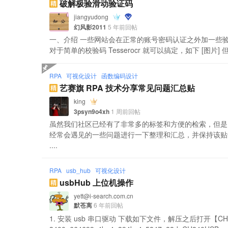
破解极验滑动验证码
jiangyudong
幻风影2011
5 年前回帖
一、介绍 一些网站会在正常的账号密码认证之外加一些验
对于简单的校验码 Tesserocr 就可以搞定，如下 [图
RPA
可视化设计
函数编码设计
艺赛旗 RPA 技术分享常见问题汇总贴
king
3psyn9o4xh
1 周前回帖
虽然我们社区已经有了非常多的标签和方便的检索，但是
经常会遇见的一些问题进行一下整理和汇总，并保持该贴长期更
....
RPA
usb_hub
可视化设计
usbHub 上位机操作
yett@i-search.com.cn
默苍离
6 年前回帖
1. 安装 usb 串口驱动 下载如下文件，解压之后打开【CH340