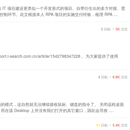
统的 IT 项目建设更类似一个开发形式的项目。自带衍生出的多方对接、需
节。此文根据本人 RPA 项目的实施交付经验，梳理 RPA ....
3
回帖 •
3K
浏览
t.i-search.com.cn/article/1542798347228 。为大家提供了使用
4
回帖 •
6.8K
浏览
的模式，这自然就无法继续接收鼠标、键盘的指令了。 关闭远程桌面
该 Desktop 上并没有我们打开的其它窗口，因此会导致 ....
11
回帖 •
5.4K
浏览