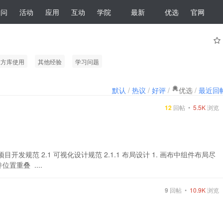
提问
活动
应用
互动
学院
最新
优选
官网
三方库使用
其他经验
学习问题
默认
/
热议
/
好评
/
优选
/
最近回
12
回帖 •
5.5K
浏览
项目开发规范 2.1 可视化设计规范 2.1.1 布局设计 1. 画布中组件布局尽
置重叠 ....
9
回帖 •
10.9K
浏览