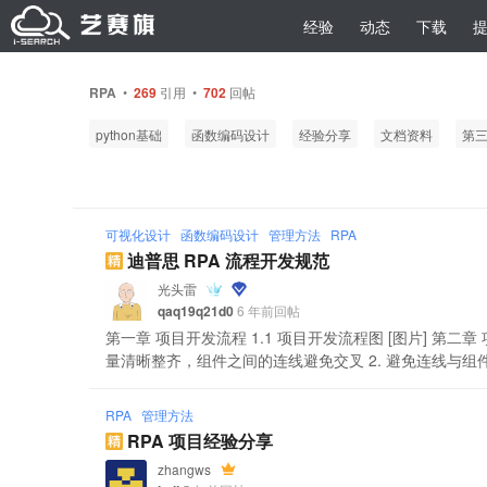
经验
动态
下载
RPA
•
269
引用 •
702
回帖
python基础
函数编码设计
经验分享
文档资料
第
可视化设计
函数编码设计
管理方法
RPA
迪普思 RPA 流程开发规范
光头雷
qaq19q21d0
6 年前回帖
第一章 项目开发流程 1.1 项目开发流程图 [图片] 第二章 
量清晰整齐，组件之间的连线避免交叉 2. 避免连线与组件位
RPA
管理方法
RPA 项目经验分享
zhangws