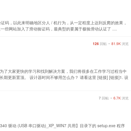
证码，以此来明确地区分人 / 机行为，从一定程度上达到反爬的效果，
片] 但一些网站加入了滑动验证码，最典型的要属于极验滑动认证了 ....
126
回帖 •
81.9K
浏览
为了大家更快的学习和找到解决方案，我们将很多在工作学习过程当中
新置顶。 设计器时间不够用怎么办？ 请看这里 [链接] [链接]1. 设
7
回帖 •
6.7K
浏览
 驱动 (USB 串口驱动)_XP_WIN7 共用】目录下的 setup.exe 程序