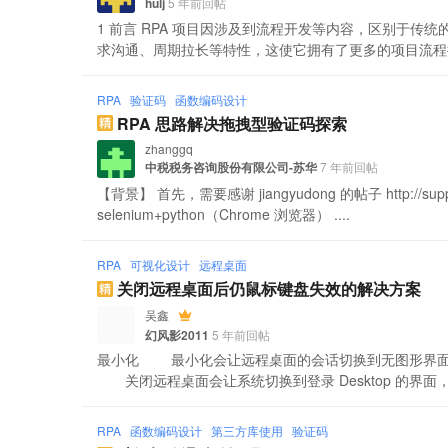
hulj
5 年前回帖
1 前言 RPA 项目因涉及到流程开发等内容，区别于传
求沟通、周期拉长等特性，这使它拥有了更多的项目流程控制环
RPA
验证码
函数编码设计
RPA 思路解决拖拽型验证码探索
zhanggq
中税税务咨询股份有限公司-苏华
7 年前回帖
【背景】 首先，需要感谢 jiangyudong 的帖子 http://suppor
selenium+python（Chrome 浏览器） ....
RPA
可视化设计
远程桌面
关闭远程桌面后仍鼠标键盘失效的解决方案
吴鑫
幻风影2011
5 年前回帖
最小化 最小化会让远程桌面的会话切换到无图形界面
关闭远程桌面会让系统切换到登录 Desktop 的界面，而在
RPA
函数编码设计
第三方库使用
验证码