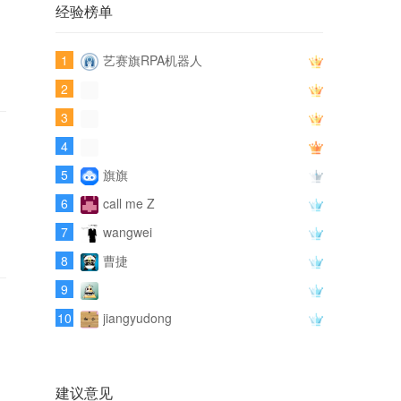
经验榜单
1
艺赛旗RPA机器人
2
3
4
5
旗旗
6
call me Z
7
wangwei
8
曹捷
9
10
jiangyudong
建议意见