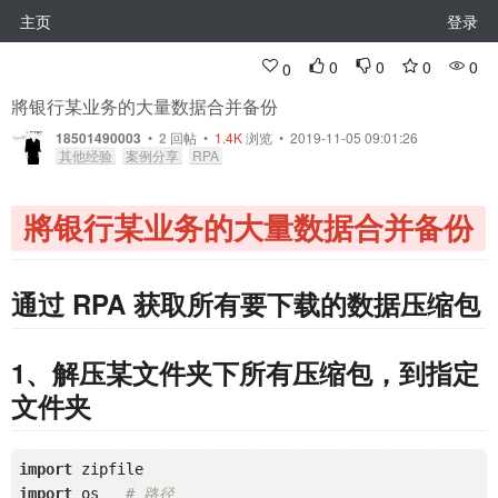
主页
登录
0
0
0
0
0
將银行某业务的大量数据合并备份
18501490003
•
2
回帖
•
1.4K
浏览 • 2019-11-05 09:01:26
其他经验
案例分享
RPA
將银行某业务的大量数据合并备份
通过 RPA 获取所有要下载的数据压缩包
1、解压某文件夹下所有压缩包，到指定
文件夹
import
import
 os   
# 路径 