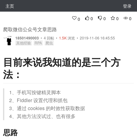
主页
登录
0
0
0
0
0
爬取微信公众号文章思路
18501490003
•
4
回帖
•
1.5K
浏览 • 2019-11-06 16:45:55
其他经验
RPA
爬虫
目前来说我知道的是三个方
法：
1、手机写按键精灵脚本
2、Fiddler 设置代理和抓包
3、通过 cookies 的时效性获取数据
4、其他方法没试过、也有很多
思路