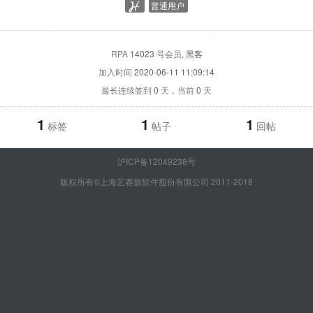
普通用户
RPA
14023
号会员
, 黑客
加入时间
2020-06-11 11:09:14
最长连续签到
0
天，当前
0
天
1
1
1
标签
帖子
回帖
沪ICP备12049238号
版权所有©上海艺赛旗软件股份有限公司 2011-2018