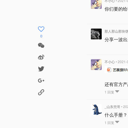
不小心
• 2021-
你们要的给
那人那山那块
0
分享一波出
不小心
• 2021-
还有官方产
1 回复
_山东兜哥
• 20
什么手册？
1 回复