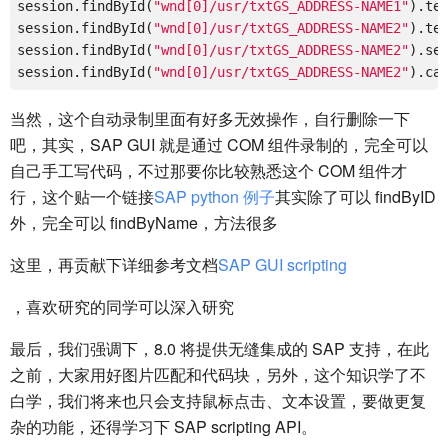
session.findById(
"wnd[0]/usr/txtGS_ADDRESS-NAME1"
).te
session.findById(
"wnd[0]/usr/txtGS_ADDRESS-NAME2"
).te
session.findById(
"wnd[0]/usr/txtGS_ADDRESS-NAME2"
).set
session.findById(
"wnd[0]/usr/txtGS_ADDRESS-NAME2"
).ca
当然，这个自动录制里面有好多无效操作，自行删除一下
吧，其实，SAP GUI 就是通过 COM 组件录制的，完全可以
自己手工写代码，不过那要你比较熟悉这个 COM 组件才
行，这个贴一个链接
SAP python 例子
其实除了可以 findByID
外，完全可以 findByName，方法很多
这里，再贡献下详细参考文档
SAP GUI scripting
，喜欢研究的同学可以深入研究
最后，我们强调下，8.0 将提供无缝集成的 SAP 支持，在此
之前，大家用好图片匹配和代码块，另外，这个知识学了不
白学，我们将来也只会支持鼠标点击、文本设置，要做更复
杂的功能，还得学习下 SAP scripting API。