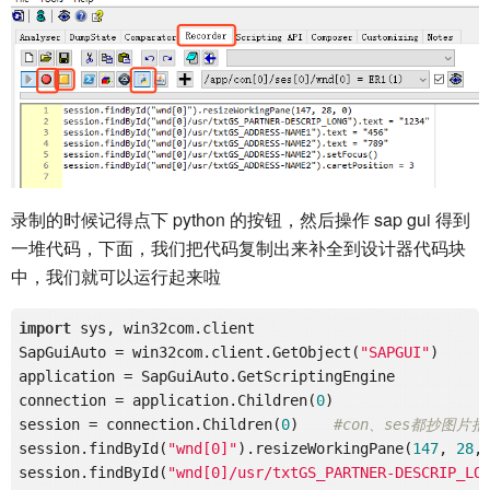
录制的时候记得点下 python 的按钮，然后操作 sap gui 得到
一堆代码，下面，我们把代码复制出来补全到设计器代码块
中，我们就可以运行起来啦
import
 sys, win32com.client

SapGuiAuto = win32com.client.GetObject(
"SAPGUI"
)

application = SapGuiAuto.GetScriptingEngine

connection = application.Children(
0
)

session = connection.Children(
0
)    
#con、ses都抄图片
session.findById(
"wnd[0]"
).resizeWorkingPane(
147
, 
28
,
session.findById(
"wnd[0]/usr/txtGS_PARTNER-DESCRIP_LO