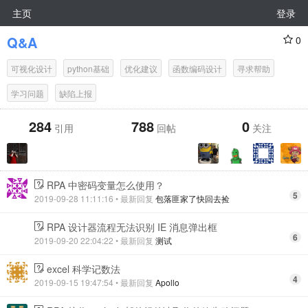
主页
登录
Q&A
0
可视化设计
python基础
优化建议
函数编码设计
寻求帮助
学习问题
缺陷上报
284
788
0
引用
回帖
关注
RPA 中密码变量怎么使用？
5
2019-09-28 11:11:16
• 最新回复
包落匪家了快回去捡
RPA 设计器流程无法识别 IE 消息弹出框
6
2019-09-20 22:04:22
• 最新回复
测试
excel 科学记数法
4
2019-09-15 19:47:54
• 最新回复
Apollo