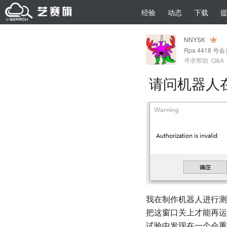
经验
动态
下载
NNYSK
Rpa 4418 号
寻求帮助
Q&A
请问机器人
我在制作机器人进行测
把这窗口关上才能再运
试验中发现在一个会重