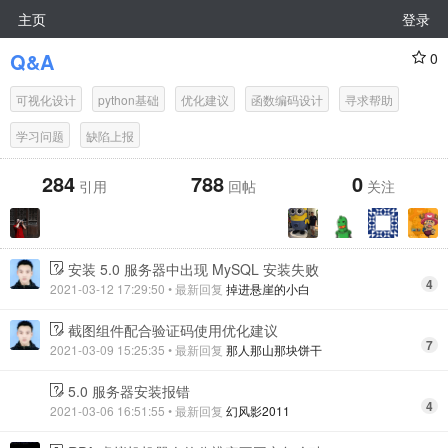
主页
登录
Q&A
0
可视化设计
python基础
优化建议
函数编码设计
寻求帮助
学习问题
缺陷上报
284
788
0
引用
回帖
关注
安装 5.0 服务器中出现 MySQL 安装失败
4
2021-03-12 17:29:50
• 最新回复
掉进悬崖的小白
截图组件配合验证码使用优化建议
7
2021-03-09 15:25:35
• 最新回复
那人那山那块饼干
5.0 服务器安装报错
4
2021-03-06 16:51:55
• 最新回复
幻风影2011