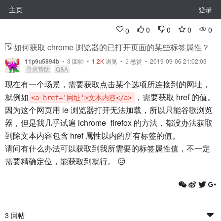
主页
登录
0
0
0
0
0
如何获取 chrome 浏览器的已打开页面的某些标签属性？
11p9u5894b
•
3
回帖
•
1.2K
浏览 •
2
悬赏 • 2019-09-06 21:02:03
寻求帮助
Q&A
现在有一个场景，需要获取点击某个选项所连接到的网址，
就例如
，需要获取 href 的值。
<a href='网址'>文本内容</a>
因为这个网页用 ie 浏览器打开无法加载，所以只能谷歌浏览
器，但是我几乎试遍 ichrome_firefox 的方法，都没办法获取
到除文本内容包含 href 属性以内的所有标签的值。
请问有什么办法可以获取到我所需要的标签属性值，不一定
需要精确定位，能获取到就行。 😥
3 回帖