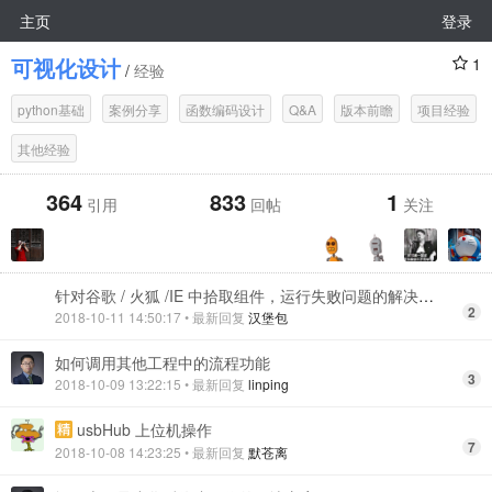
主页
登录
可视化设计
1
/
经验
python基础
案例分享
函数编码设计
Q&A
版本前瞻
项目经验
其他经验
364
833
1
引用
回帖
关注
针对谷歌 / 火狐 /IE 中拾取组件，运行失败问题的解决方案
2
2018-10-11 14:50:17
• 最新回复
汉堡包
如何调用其他工程中的流程功能
3
2018-10-09 13:22:15
• 最新回复
linping
usbHub 上位机操作
7
2018-10-08 14:23:25
• 最新回复
默苍离