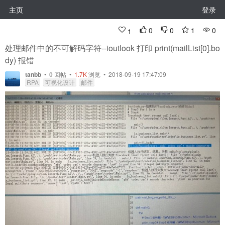
主页
登录
0
0
1
0
1
处理邮件中的不可解码字符--ioutlook 打印 print(mailList[0].bo
dy) 报错
tanbb
•
0
回帖
•
1.7K
浏览 • 2018-09-19 17:47:09
RPA
可视化设计
邮件