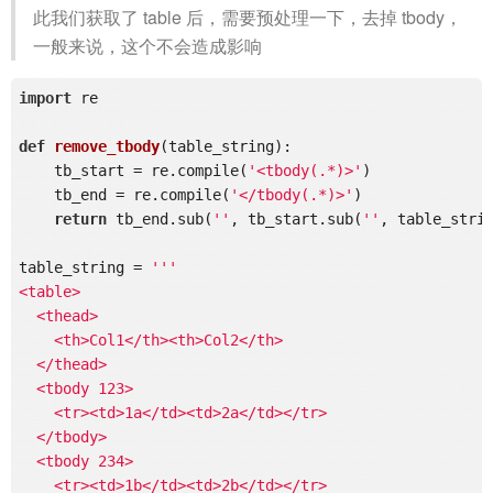
此我们获取了 table 后，需要预处理一下，去掉 tbody，
一般来说，这个不会造成影响
import
 re

def
remove_tbody
(table_string)
:
    tb_start = re.compile(
'<tbody(.*)>'
)

    tb_end = re.compile(
'</tbody(.*)>'
)

return
 tb_end.sub(
''
, tb_start.sub(
''
, table_strin
table_string = 
'''

<table>

  <thead>

    <th>Col1</th><th>Col2</th>

  </thead>

  <tbody 123>

    <tr><td>1a</td><td>2a</td></tr>

  </tbody>

  <tbody 234>

    <tr><td>1b</td><td>2b</td></tr>
