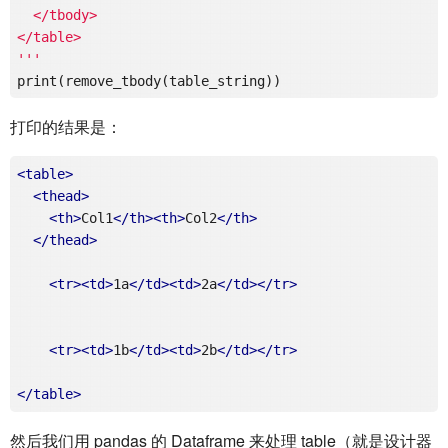
  </tbody>

</table>

'''
打印的结果是：
<
table
>
<
thead
>
<
th
>
Col1
</
th
>
<
th
>
Col2
</
th
>
</
thead
>
<
tr
>
<
td
>
1a
</
td
>
<
td
>
2a
</
td
>
</
tr
>
<
tr
>
<
td
>
1b
</
td
>
<
td
>
2b
</
td
>
</
tr
>
</
table
>
然后我们用 pandas 的 Dataframe 来处理 table（就是设计器