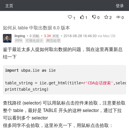
主页
登录
1
0
2
0
1
如何从 table 中取出数据 6.0 版本
linping
•
0
回帖
•
3.3K
浏览 • 2018-08-28 16:46:30
via Mac OS
RPA
可视化设计
网页处理
鉴于最近太多人提如何取出数据的问题，我在这里再重新总
结一下
import
 ubpa.iie 
as
 iie

table_string = iie.get_html(title=
r'CDA会话搜索'
,selec
查找路径 (selector) 可以用鼠标点击控件来拾取，注意要拾取
整个 table，最好是 TABLE 开头的这种 selector，通过下拉
可以看到多个 selector
很多同学不会拾取，这里补充一下，用鼠标点击拾取：