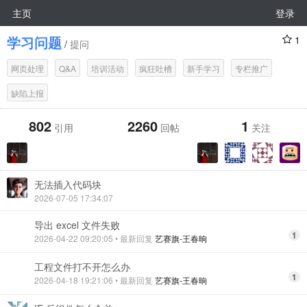
主页
登录
学习问题
1
/
提问
网页处理
Q&A
培训活动
疯狂吐槽
新手学习
专栏推广
缺陷上报
802
2260
1
引用
回帖
关注
无法插入代码块
2026-07-05 17:34:07
导出 excel 文件失败
1
2026-04-22 09:20:05
• 最新回复
艺赛旗-王春晌
工程文件打不开怎么办
1
2026-04-18 19:21:06
• 最新回复
艺赛旗-王春晌