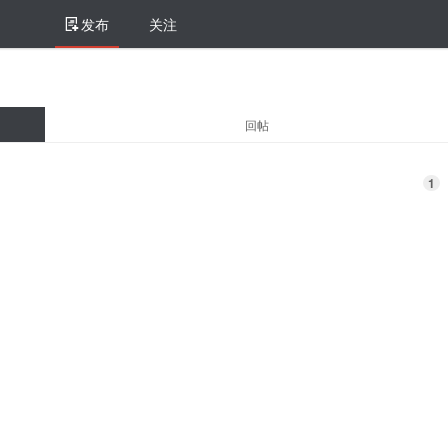
发布
关注
回帖
1