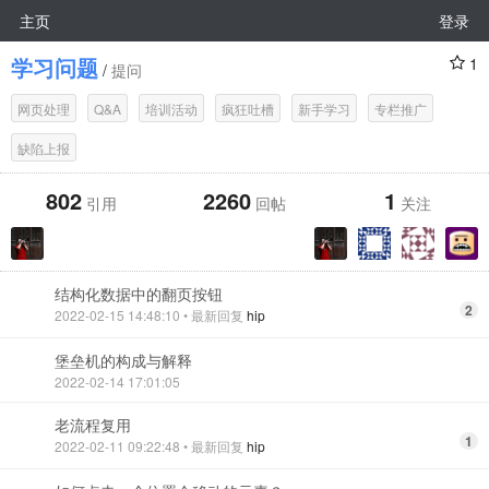
主页
登录
学习问题
1
/
提问
网页处理
Q&A
培训活动
疯狂吐槽
新手学习
专栏推广
缺陷上报
802
2260
1
引用
回帖
关注
结构化数据中的翻页按钮
2
2022-02-15 14:48:10
• 最新回复
hip
堡垒机的构成与解释
2022-02-14 17:01:05
老流程复用
1
2022-02-11 09:22:48
• 最新回复
hip