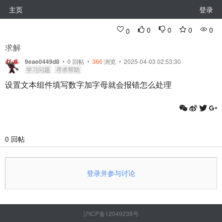
主页
登录
0
0
0
0
0
求解
9eae0449d8
•
0
回帖
•
366
浏览 • 2025-04-03 02:53:30
学习问题
寻求帮助
设置文本组件填写数字加字母就会报错怎么处理
0 回帖
登录并参与讨论
沪ICP备12049238号