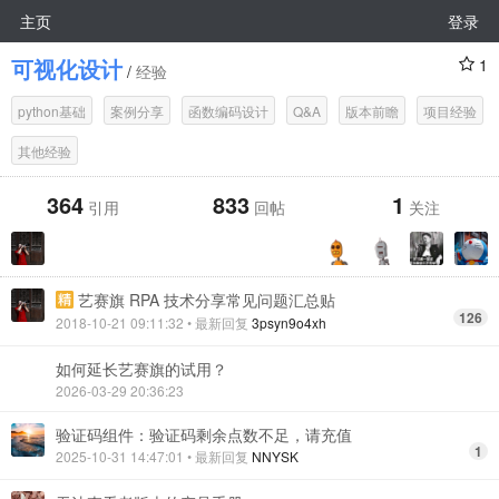
主页
登录
可视化设计
1
/
经验
python基础
案例分享
函数编码设计
Q&A
版本前瞻
项目经验
其他经验
364
833
1
引用
回帖
关注
艺赛旗 RPA 技术分享常见问题汇总贴
126
2018-10-21 09:11:32
• 最新回复
3psyn9o4xh
如何延长艺赛旗的试用？
2026-03-29 20:36:23
验证码组件：验证码剩余点数不足，请充值
1
2025-10-31 14:47:01
• 最新回复
NNYSK