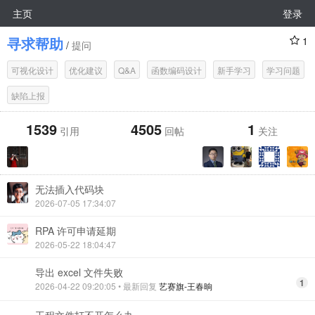
主页
登录
寻求帮助
1
/
提问
可视化设计
优化建议
Q&A
函数编码设计
新手学习
学习问题
缺陷上报
1539
4505
1
引用
回帖
关注
无法插入代码块
2026-07-05 17:34:07
RPA 许可申请延期
2026-05-22 18:04:47
导出 excel 文件失败
1
2026-04-22 09:20:05
• 最新回复
艺赛旗-王春晌