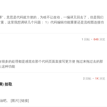
编译”，意思是代码挺方便的，为啥不让改动，一编译又回去了，但是我们
方案，这里我想调研几个问题： 1）代码编辑功能重要还是流程图连接功
1
回帖 •
646
浏览
有很多的处理都是感觉在那个代码页面直接写更方便 拖过来拖过去的那
上这种功能
2
回帖 •
1K
浏览
) 拾取
 [图片] [链接]