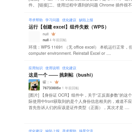
件。 [链接]二、使用过程中遇到的问题 Chrome 插件很
寻求帮助
学习问题
优化建议
缺陷上报
运行【创建 excel】组件失败（WPS）
null
null
4 年前回帖
环境：WPS 11691 （无 office excel） 本机运行正常
computer environment. Reinstall Excel or ....
应用知识
使用说明
优化建议
这是一个 —— 挑刺帖（bushi）
嚯：~
76733l0i5v
1 年前回帖
[图片] 【身份证 OCR】组件中，关于“正反面参数”的这个
际使用中front获取到的是个人身份信息相关的，难道
首先告诉人们的应该是证件类型（正面），其次才是 ....
优化建议
缺陷上报
寻求帮助
场景交流