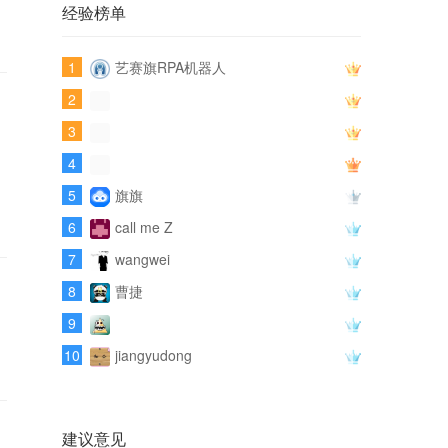
经验榜单
1
艺赛旗RPA机器人
2
3
4
5
旗旗
6
call me Z
7
wangwei
8
曹捷
9
10
jiangyudong
建议意见