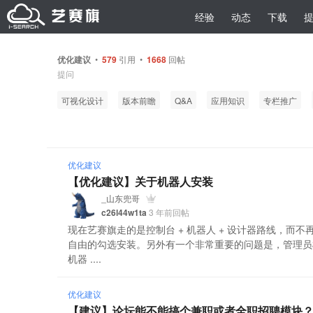
经验
动态
下载
优化建议
•
579
引用 •
1668
回帖
提问
可视化设计
版本前瞻
Q&A
应用知识
专栏推广
优化建议
【优化建议】关于机器人安装
_山东兜哥
c26l44w1ta
3 年前回帖
现在艺赛旗走的是控制台 + 机器人 + 设计器路线，而
自由的勾选安装。另外有一个非常重要的问题是，管理员
机器 ....
优化建议
【建议】论坛能不能搞个兼职或者全职招聘模块