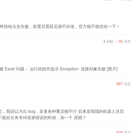
终按钮点击失败，前置后置延迟都不好使，官方能不能优化一下！
4
回帖 •
1K
浏览
 Excel 问题： 运行此组件提示 Exception: 连接对象失败 [图片]
557
浏览
态，我还以为出 bug，反复各种重启都不行 后来发现我的机器人没启
不能在任务等待或者错误的时候，加一个 原因？
678
浏览