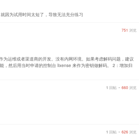
，就因为试用时间太短了，导致无法充分练习
751
浏览
，作为运维或者渠道商的开发。没有内网环境。如果考虑解码问题，建议
然后用当时申请的控制台 lixense 来作为密钥做解码。 2：增加归
1
回帖 •
660
浏览
1
回帖 •
626
浏览