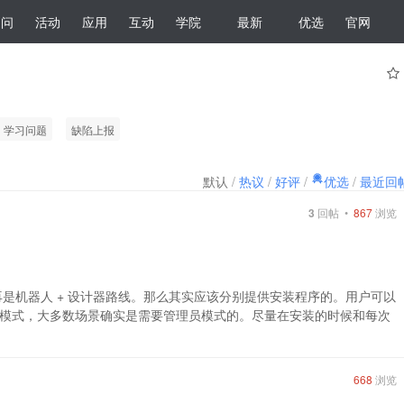
提问
活动
应用
互动
学院
最新
优选
官网
学习问题
缺陷上报
默认
/
热议
/
好评
/
优选
/
最近回
3
回帖 •
867
浏览
不再是机器人 + 设计器路线。那么其实应该分别提供安装程序的。用户可以
模式，大多数场景确实是需要管理员模式的。尽量在安装的时候和每次
668
浏览
？