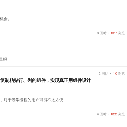
机会。
3
回帖 •
827
浏览
量吗
2
回帖 •
1K
浏览
开发复制粘贴行、列的组件，实现真正用组件设计
，对于没学编程的用户可能不太方便
4
回帖 •
822
浏览