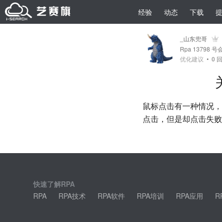
经验
动态
下载
_山东兜哥
Rpa 13798 号
优化建议
•
0
回
鼠标点击有一种情况，
点击，但是却点击失败
快速了解RPA
RPA
RPA技术
RPA软件
RPA培训
RPA应用
R