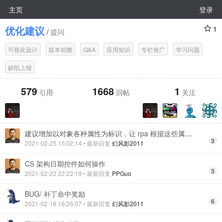
主页
登录
优化建议
1
/
提问
可视化设计
版本前瞻
Q&A
应用知识
专栏推广
学习问题
缺陷上报
579
1668
1
引用
回帖
关注
建议增加以对象各种属性为标识，让 rpa 根据这些属性可以识别对象，可以进行相对应的一些操作
3
2021-02-25 15:02:14
• 最新回复
幻风影2011
CS 架构日期控件如何操作
3
2021-02-22 22:22:19
• 最新回复
PPGuo
BUG/ 补丁命中奖励
6
2021-02-18 16:26:07
• 最新回复
幻风影2011