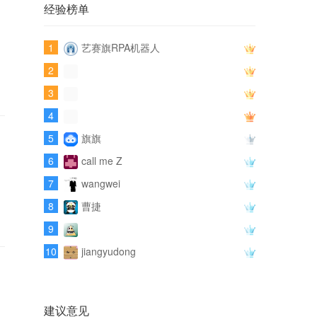
经验榜单
1
艺赛旗RPA机器人
2
3
4
5
旗旗
6
call me Z
7
wangwei
8
曹捷
9
10
jiangyudong
建议意见