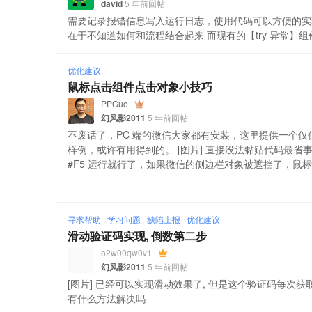
david
5 年前回帖
需要记录报错信息写入运行日志，使用代码可以方便的实现异常信息的保存 T
在于不知道如何和流程结合起来 而现有的【try 异常】组件没有 
优化建议
鼠标点击组件点击对象小技巧
PPGuo
幻风影2011
5 年前回帖
不废话了，PC 端的微信大家都有安装，这里提供一个
样例，或许有用得到的。 [图片] 直接没法黏贴代码最
#F5 运行就行了，如果微信的侧边栏对象被遮挡了，鼠标会移
寻求帮助
学习问题
缺陷上报
优化建议
滑动验证码实现, 倒数第二步
o2w00qw0v1
幻风影2011
5 年前回帖
[图片] 已经可以实现滑动效果了, 但是这个验证码每次获
有什么方法解决吗