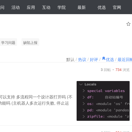
提问
活动
应用
互动
学院
最新
优选
官网
学习问题
缺陷上报
默认
/
热议
/
好评
/
优选
/
最近回
3
回帖 •
734
浏览
计器可以支持 多流程同一个设计器打开吗 (不
的功能吗 (主机器人多次运行失败, 停止运