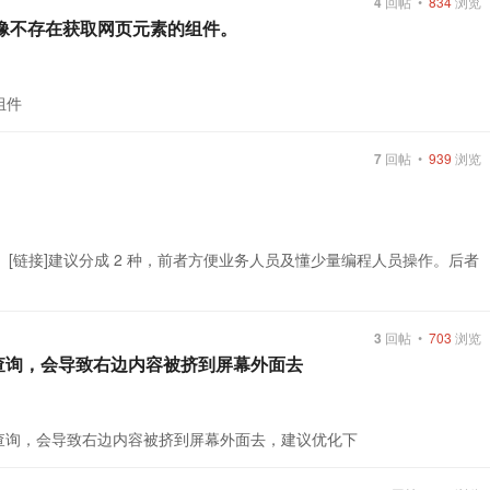
4
回帖 •
834
浏览
好像不存在获取网页元素的组件。
组件
7
回帖 •
939
浏览
。 [链接]建议分成 2 种，前者方便业务人员及懂少量编程人员操作。后者
3
回帖 •
703
浏览
 键进行查询，会导致右边内容被挤到屏幕外面去
F 键进行查询，会导致右边内容被挤到屏幕外面去，建议优化下