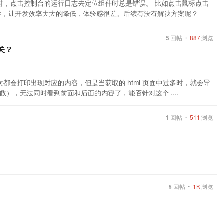
很长时，点击控制台的运行日志去定位组件时总是错误。 比如点击鼠标点击
件，让开发效率大大的降低，体验感很差。后续有没有解决方案呢？
5
回帖 •
887
浏览
关？
现在是每次都会打印出现对应的内容，但是当获取的 html 页面中过多时，就会导
），无法同时看到前面和后面的内容了，能否针对这个 ....
1
回帖 •
511
浏览
5
回帖 •
1K
浏览