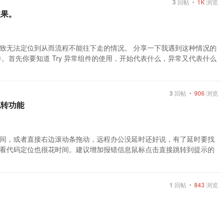
3
回帖 •
1K
浏览
效果。
致无法定位到从而流程不能往下走的情况。 分享一下我遇到这种情况的
件。首先你要知道 Try 异常组件的使用，开始代表什么，异常又代表什么
3
回帖 •
906
浏览
跳转功能
间，或者直接右边滚动条拖动，远程办公没延时还好说，有了延时要找
看代码定位也很花时间。建议增加报错信息鼠标点击直接跳转到提示的
1
回帖 •
843
浏览