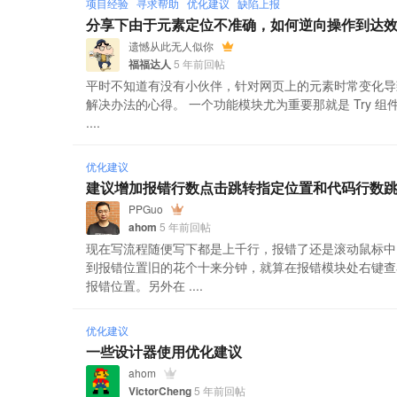
项目经验
寻求帮助
优化建议
缺陷上报
分享下由于元素定位不准确，如何逆向操作到达
遗憾从此无人似你
福福达人
5 年前回帖
平时不知道有没有小伙伴，针对网页上的元素时常变化导
解决办法的心得。 一个功能模块尤为重要那就是 Try 组
....
优化建议
建议增加报错行数点击跳转指定位置和代码行数
PPGuo
ahom
5 年前回帖
现在写流程随便写下都是上千行，报错了还是滚动鼠标中
到报错位置旧的花个十来分钟，就算在报错模块处右键查
报错位置。另外在 ....
优化建议
一些设计器使用优化建议
ahom
VictorCheng
5 年前回帖