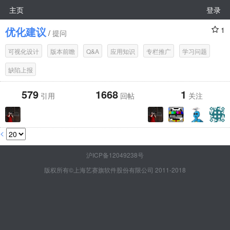
主页
登录
优化建议
1
/
提问
可视化设计
版本前瞻
Q&A
应用知识
专栏推广
学习问题
缺陷上报
579
1668
1
引用
回帖
关注
<
沪ICP备12049238号
版权所有©上海艺赛旗软件股份有限公司 2011-2018