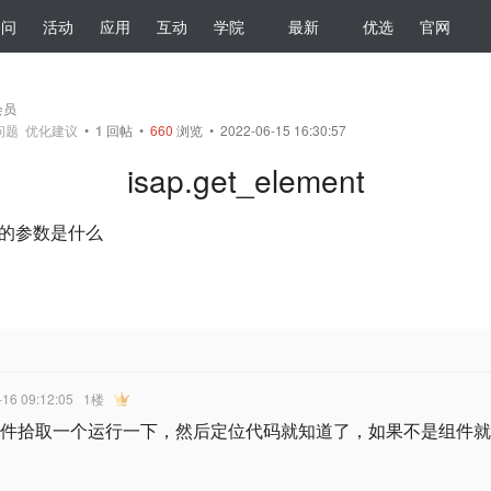
提问
活动
应用
互动
学院
最新
优选
官网
会员
问题
优化建议
•
1
回帖
•
660
浏览 • 2022-06-15 16:30:57
isap.get_element
t 方法的参数是什么
-16 09:12:05
1楼
p 组件拾取一个运行一下，然后定位代码就知道了，如果不是组件