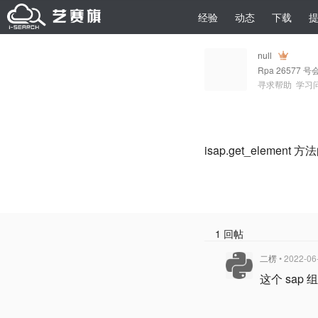
经验
动态
下载
null
Rpa 26577 号
寻求帮助
学习
isap.get_elemen
1 回帖
二楞
• 2022-06
这个 sa