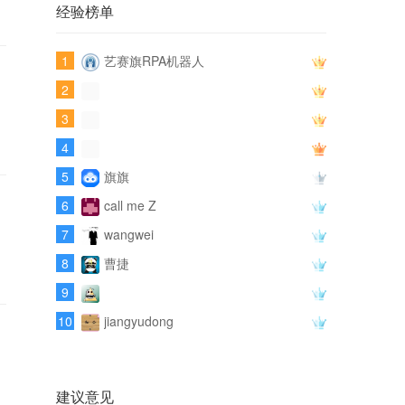
经验榜单
1
艺赛旗RPA机器人
2
3
4
5
旗旗
6
call me Z
7
wangwei
8
曹捷
9
10
jiangyudong
建议意见