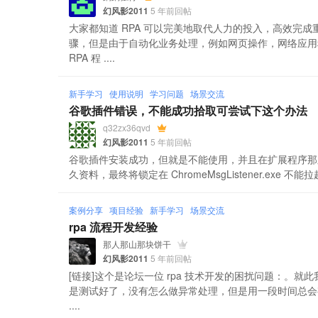
幻风影2011
5 年前回帖
大家都知道 RPA 可以完美地取代人力的投入，高效完
骤，但是由于自动化业务处理，例如网页操作，网络应用
RPA 程 ....
新手学习
使用说明
学习问题
场景交流
谷歌插件错误，不能成功拾取可尝试下这个办法
q32zx36qvd
幻风影2011
5 年前回帖
谷歌插件安装成功，但就是不能使用，并且在扩展程序那
久资料，最终将锁定在 ChromeMsgListener.exe 不能
案例分享
项目经验
新手学习
场景交流
rpa 流程开发经验
那人那山那块饼干
幻风影2011
5 年前回帖
[链接]这个是论坛一位 rpa 技术开发的困扰问题：。就
是测试好了，没有怎么做异常处理，但是用一段时间总会
....