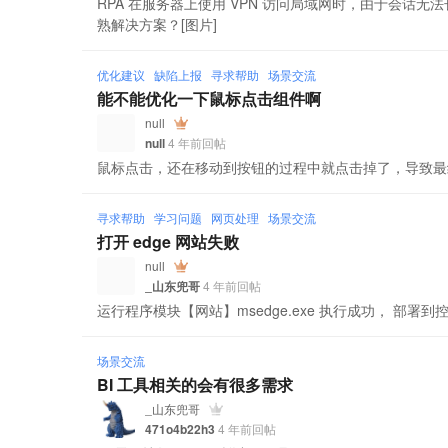
RPA 在服务器上使用 VPN 访问局域网时，由于会话
熟解决方案？[图片]
优化建议
缺陷上报
寻求帮助
场景交流
能不能优化一下鼠标点击组件啊
null
null
4 年前回帖
鼠标点击，还在移动到按钮的过程中就点击掉了，导致最
寻求帮助
学习问题
网页处理
场景交流
打开 edge 网站失败
null
_山东兜哥
4 年前回帖
运行程序模块【网站】msedge.exe 执行成功， 部署到
场景交流
BI 工具相关的会有很多需求
_山东兜哥
471o4b22h3
4 年前回帖