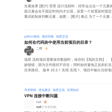
先看效果 [图片] 背景 设计流程时，经常会点击一个元
面元素会在不固定时间内才出现，设置一个前置延时固定时
重试机制来判断元素，如图： [图片] 痛点 为了一个元素 ..
python基础
项目经验
场景交流
如何在代码块中使用当前项目的目录？
二楞
场景 流程项目需要保存数据时，保存到【我的文档】、
缺报错，因为文件路径不存在；同时如何避免正反斜杠在
目录路径。 版本 22.2.1 实现 实现 1、项目中输出当前项目路
寻求帮助
优化建议
场景交流
应用知识
VPN 连接中断问题
null
null
3 年前回帖