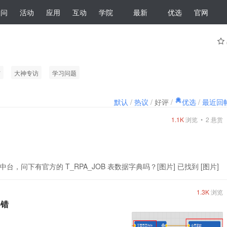
提问
活动
应用
互动
学院
最新
优选
官网
广
大神专访
学习问题
默认
/
热议
/
好评
/
优选
/
最近回
1.1K
浏览 •
2
悬赏
下有官方的 T_RPA_JOB 表数据字典吗？[图片] 已找到 [图片]
1.3K
浏览
容错