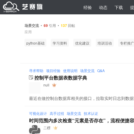
经验
动态
下载
场景交流
•
69
引用 •
137
回帖
应用
python基础
学习资料
优化建议
培训活动
专栏推
寻求帮助
项目经验
使用说明
场景交流
Q&A
控制平台数据表数据字典
null
最近在做控制台数据库相关的接口，拉取实时日志到数据中台，问
可视化设计
高手过招
场景交流
技术认证
时间范围内多次检查“元素是否存在”，流程便捷
二楞