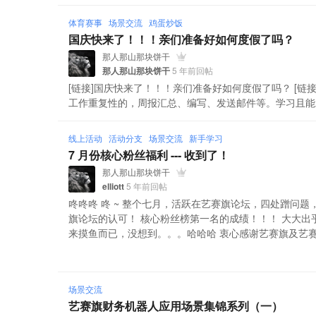
体育赛事
场景交流
鸡蛋炒饭
国庆快来了！！！亲们准备好如何度假了吗？
那人那山那块饼干
那人那山那块饼干
5 年前回帖
[链接]国庆快来了！！！亲们准备好如何度假了吗？ [链接]
工作重复性的，周报汇总、编写、发送邮件等。学习且能对工
线上活动
活动分支
场景交流
新手学习
7 月份核心粉丝福利 --- 收到了！
那人那山那块饼干
elliott
5 年前回帖
咚咚咚 咚 ~ 整个七月，活跃在艺赛旗论坛，四处蹭问
旗论坛的认可！ 核心粉丝榜第一名的成绩！！！ 大大
来摸鱼而已，没想到。。。哈哈哈 衷心感谢艺赛旗及艺赛旗论
场景交流
艺赛旗财务机器人应用场景集锦系列（一）