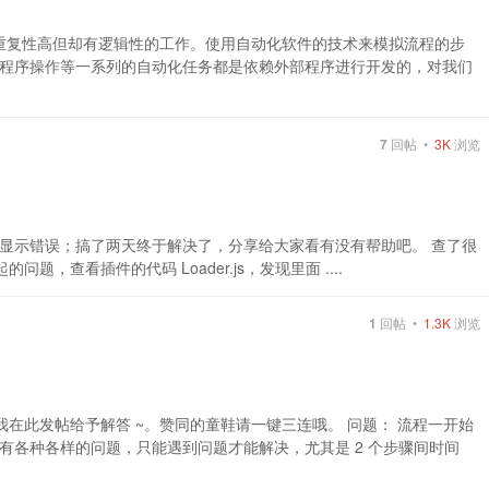
成重复性高但却有逻辑性的工作。使用自动化软件的技术来模拟流程的步
程序操作等一系列的自动化任务都是依赖外部程序进行开发的，对我们
7
回帖 •
3K
浏览
显示错误；搞了两天终于解决了，分享给大家看有没有帮助吧。 查了很
拉起的问题，查看插件的代码 Loader.js，发现里面 ....
1
回帖 •
1.3K
浏览
此我在此发帖给予解答 ~。赞同的童鞋请一键三连哦。 问题： 流程一开始
有各种各样的问题，只能遇到问题才能解决，尤其是 2 个步骤间时间