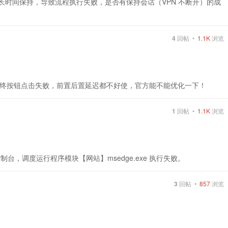
无法长时间保持，导致流程执行失败，是否有保持会话（VPN 不断开）的成
4
回帖 •
1.1K
浏览
终按钮点击失败，前置后置延迟都不好使，官方能不能优化一下！
1
回帖 •
1.1K
浏览
控制台，调度运行程序模块【网站】msedge.exe 执行失败。
3
回帖 •
857
浏览