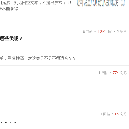
到元素，则返回空文本，不抛出异常； 利
获得 ....
8
回帖 •
1.2K
浏览 •
2
悬赏
有哪些类呢？
单，重复性高，对这类是不是不很适合？？
1
回帖 •
774
浏览
1
回帖 •
1K
浏览
。。。。。