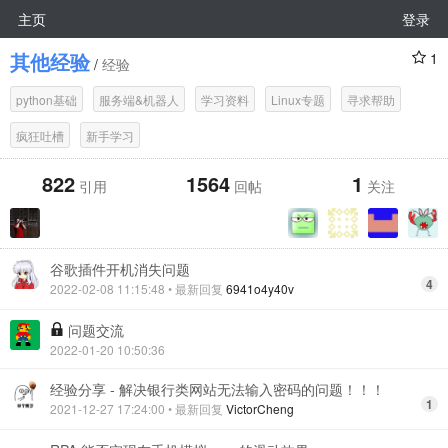
主页
登录
其他经验
1
/
经验
python基础
服务端&机器人
学习资料
Linux专题
寻求帮助
疯狂吐槽
新手学习
822
1564
1
引用
回帖
关注
谷歌插件开机消失问题
4
2022-02-08 11:15:48
• 最新回复
6941o4y40v
问题交流
2022-01-20 10:50:36
经验分享 - 解决银行类网站无法输入密码的问题！！！
1
2021-12-27 17:24:00
• 最新回复
VictorCheng