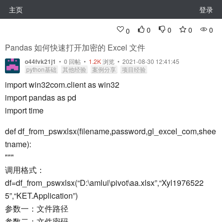
主页
登录
0
0
0
0
0
Pandas 如何快速打开加密的 Excel 文件
o44fvk21j1
•
0
回帖
•
1.2K
浏览 • 2021-08-30 12:41:45
python基础
其他经验
案例分享
项目经验
import win32com.client as win32
import pandas as pd
import time
def df_from_pswxlsx(filename,password,gl_excel_com,shee
tname):
"""
调用格式：
df=df_from_pswxlsx(“D:\amlui\pivot\aa.xlsx”,“Xyl1976522
5”,“KET.Application”)
参数一：文件路径
参数二：文件密码