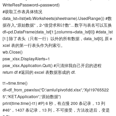
WriteResPassword=password)
#获取工作表具体情况
data_lst=list(wb.Worksheets(sheetname).UsedRange()) #数
据存入,“原始数据”，2-“借贷求和计数”…数字与表名可以互换
df=pd.DataFrame(data_lst[1:],columns=data_lst[0]) #data_lst
[1:] 除了表头（只有一行）以外的所有数据，data_lst[0], 原 e
xcel 表的第一行表头作为列索引。
wb.Close()
psw_xlsx.DisplayAlerts=1
psw_xlsx.Application.Quit() #只清掉我自己开启的进程
return df #返回的 excel 表数据形成的 df.
t1=time.time()
df=df_from_pswxlsx(“D:\amlui\pivot\dd.xlsx”,“Xyl19765522
5”,“KET.Application”,“原始数据”)
print(time.time()-t1) #约 6 秒，有点慢 200 条记录，13 列
#46“，1437 条记录，13 列，不可接受，方法改进后，变是