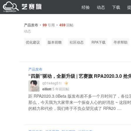
经验
动态
下载
产品发布
•
99
引用 •
459
回帖
动态
优化建议
版本前瞻
社区动态
RPA下载
寻求帮助
产品发布
“四新”驱动，全新升级 | 艺赛旗 RPA2020.3.0
q01k4eg51l
elliott
5 年前回帖
距 RPA2020.3.0Beta 版发布差不多一个月时间了
那么，今天我为大家带来一个振奋人心的好消息 ~ 这段
的精力和代价，我们终于不负众望完成了 RPA20 ....