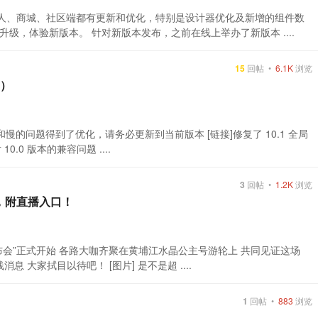
计器、机器人、商城、社区端都有更新和优化，特别是设计器优化及新增的组件数
升级，体验新版本。 针对新版本发布，之前在线上举办了新版本 ....
15
回帖 •
6.1K
浏览
1）
0 以来，卡顿和慢的问题得到了优化，请务必更新到当前版本 [链接]修复了 10.1 全局
.0 版本的兼容问题 ....
3
回帖 •
1.2K
浏览
启，附直播入口！
台发布会”正式开始 各路大咖齐聚在黄埔江水晶公主号游轮上 共同见证这场
 大家拭目以待吧！ [图片] 是不是超 ....
1
回帖 •
883
浏览