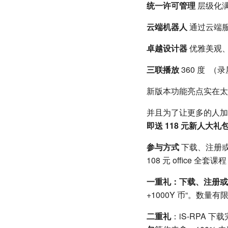
统一许可管理
层级化满
云端机器人
通过云端
卓越设计器
优雅美观
三联播放
360 度 
新版本功能亮点实在太
并且为了让更多的人加
即送 118 元新人大礼
参与方式
下载、注册或将 
108 元 office 全
一重礼：
下载、注册或将 
+1000Y 币“。数量
二重礼
：iS-RPA 