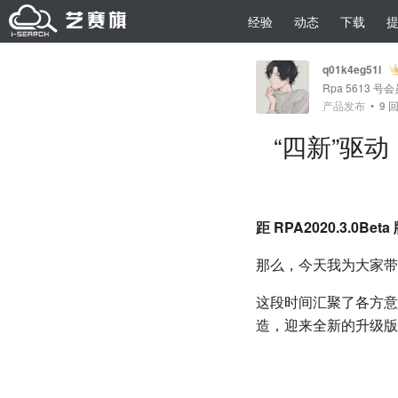
经验
动态
下载
q01k4eg51l
Rpa 5613 号
产品发布
•
9
回
“四新”驱动
距 RPA2020.3.0
那么，今天我为大家带
这段时间汇聚了各方意见
造，迎来全新的升级版