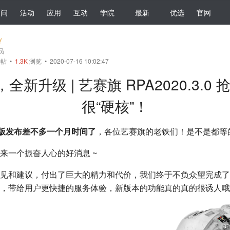
提问
活动
应用
互动
学院
最新
优选
官网
会员
帖
•
1.3K
浏览 • 2020-07-16 10:02:47
，全新升级 | 艺赛旗 RPA2020.3.0
很“硬核”！
Beta 版发布差不多一个月时间了
，各位艺赛旗的老铁们！是不是都等
来一个振奋人心的好消息 ~
和建议，付出了巨大的精力和代价，我们终于不负众望完成了 RPA2
，带给用户更快捷的服务体验，新版本的功能真的真的很诱人哦 