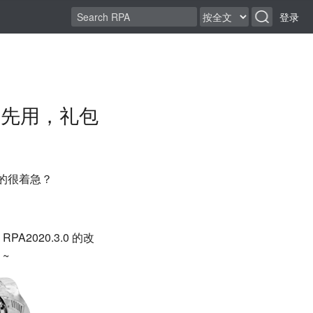
登录
 抢先用，礼包
的很着急？
020.3.0 的改
~