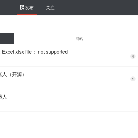
发布
关注
回帖
cel xlsx file； not supported
4
机器人（开源）
1
器人