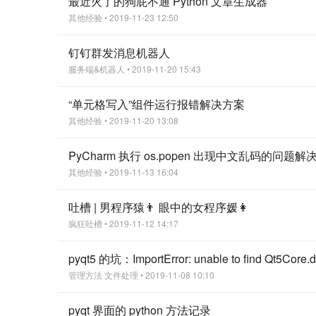
最近火了的狗屁不通 Python 文章生成器
其他经验
• 2019-11-23 12:50
钉钉群发消息机器人
服务端&机器人
• 2019-11-20 15:43
“单元格写入”组件运行报错解决方案
其他经验
• 2019-11-20 13:08
PyCharm 执行 os.popen 出现中文乱码的问题解
其他经验
• 2019-11-13 16:04
吐槽 | 男程序猿👨 眼中的女程序媛👩
疯狂吐槽
• 2019-11-12 14:17
pyqt5 的坑：ImportError: unable to find Qt5Co
管理方法
文件处理
• 2019-11-08 10:10
pyqt 界面的 python 方法记录