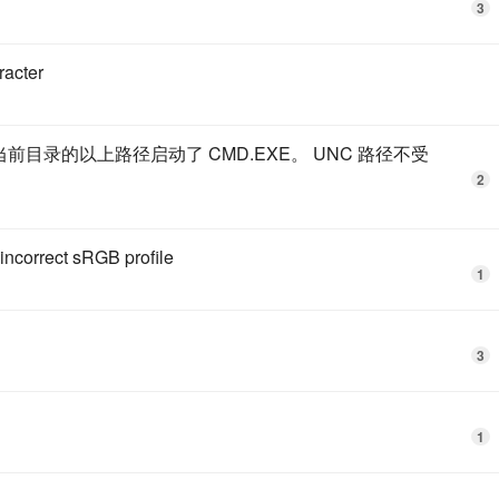
3
acter
 用作为当前目录的以上路径启动了 CMD.EXE。 UNC 路径不受
2
orrect sRGB profile
1
3
1