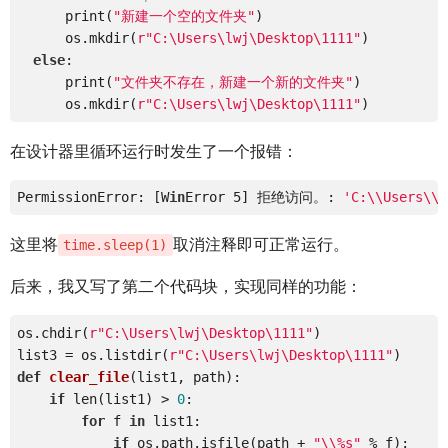
      print(
"新建一个空的文件夹"
)

      os.mkdir(
r"C:\Users\lwj\Desktop\1111"
)

else
:

      print(
"文件夹不存在，新建一个新的文件夹"
)

      os.mkdir(
r"C:\Users\lwj\Desktop\1111"
在设计器里循环运行时发生了一个报错：
PermissionError: [W
in
Error 5] 拒绝访问。: 
'C:\\Users\\l
这里将
取消注释即可正常运行。
time.sleep(1)
后来，我又写了第二个代码块，实现同样的功能：
os.chdir(
r"C:\Users\lwj\Desktop\1111"
)

list3 = os.listdir(
r"C:\Users\lwj\Desktop\1111"
def
clear_file
(list1, path)
:
if
 len(list1) > 
0
:

for
 f 
in
 list1:

if
 os.path.isfile(path + 
"\\%s"
 % f):
