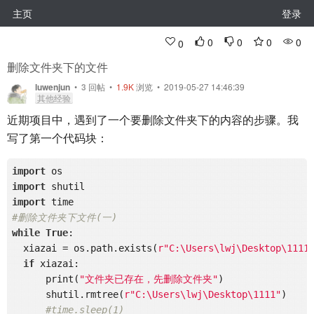
主页
登录
0
0
0
0
0
删除文件夹下的文件
luwenjun
•
3
回帖
•
1.9K
浏览 • 2019-05-27 14:46:39
其他经验
近期项目中，遇到了一个要删除文件夹下的内容的步骤。我
写了第一个代码块：
import
import
import
#删除文件夹下文件(一)
while
True
:

  xiazai = os.path.exists(
r"C:\Users\lwj\Desktop\1111
if
 xiazai:

      print(
"文件夹已存在，先删除文件夹"
)

      shutil.rmtree(
r"C:\Users\lwj\Desktop\1111"
)

#time.sleep(1)