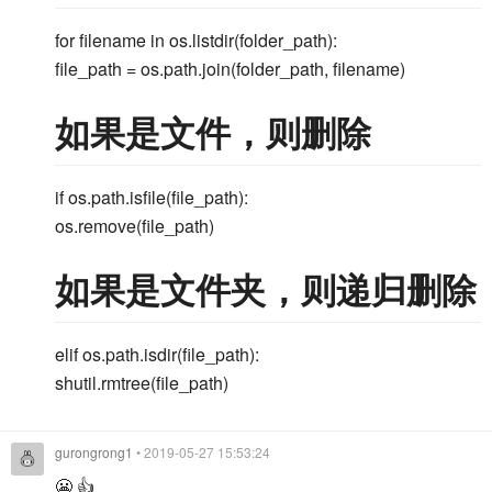
for filename in os.listdir(folder_path):
file_path = os.path.join(folder_path, filename)
如果是文件，则删除
if os.path.isfile(file_path):
os.remove(file_path)
如果是文件夹，则递归删除
elif os.path.isdir(file_path):
shutil.rmtree(file_path)
gurongrong1
• 2019-05-27 15:53:24
😬 👍