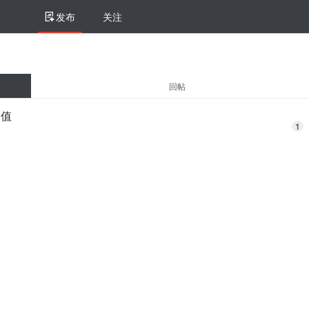
发布
关注
回帖
回值
1