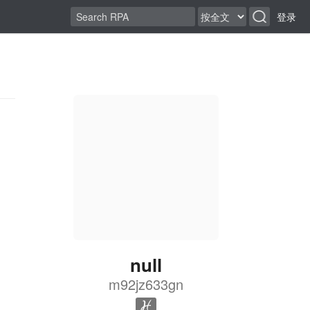
登录
null
m92jz633gn