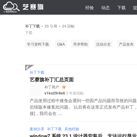
经验
动态
下载
补丁下载
•
25
引用 •
24
回帖
下载
学习资料下载
Q&A
寻求帮助
活动分支
产品发布
补丁下载
艺赛旗补丁汇总页面
补丁用户
v1ko29r8e6
3 年前回帖
产品使用过程中难免会遇到一些因产品问题而导致的问题
后续版本修复此问题。 以后将在这里正式发布产品补丁，
接]，我司会在 ....
案例分享
补丁下载
其他经验
window7 系统 23.1 设计器安装后，无法运行显示 DDL l