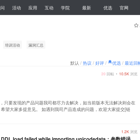
提问
活动
应用
互动
学院
最新
优选
官网
培训活动
漏洞汇总
默认
/
热议
/
好评
/
优选
/
最近回
20
回帖 •
10.5K
浏览
，只要发现的产品问题我司都尽力去解决，如当前版本无法解决则会在
希望大家多提意见。 如遇到我司产品造成的问题，欢迎大家提交[链
1.2K
浏览
oad failed while importing unicodedata：参数错误。