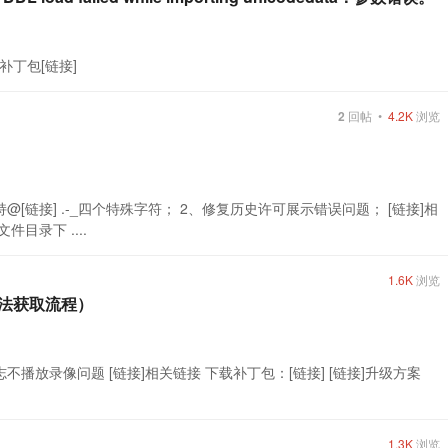
载补丁包[链接]
2
回帖 •
4.2K
浏览
 用户名支持@[链接] .-_四个特殊字符； 2、修复历史许可展示错误问题； [链接]相
件目录下 ....
1.6K
浏览
人无法获取流程）
、 修复无日志不播放录像问题 [链接]相关链接 下载补丁包：[链接] [链接]升级方案
1.3K
浏览