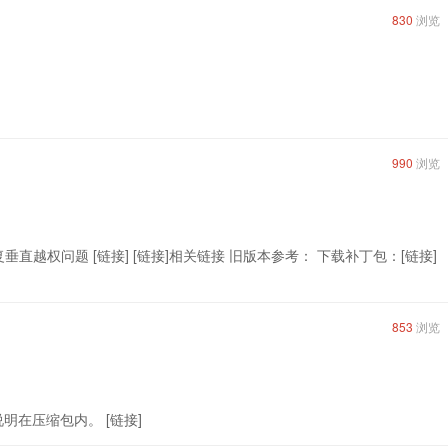
830
浏览
990
浏览
S 1、 修复垂直越权问题 [链接] [链接]相关链接 旧版本参考： 下载补丁包：[链接]
853
浏览
说明在压缩包内。 [链接]