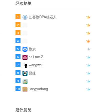
经验榜单
1
艺赛旗RPA机器人
2
3
4
5
旗旗
6
call me Z
7
wangwei
8
曹捷
9
10
jiangyudong
建议意见