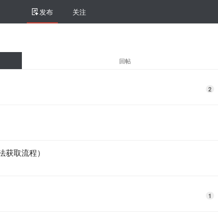
发布
关注
回帖
2
人无法获取流程）
1