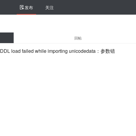
发布
关注
回帖
d failed while importing unicodedata：参数错