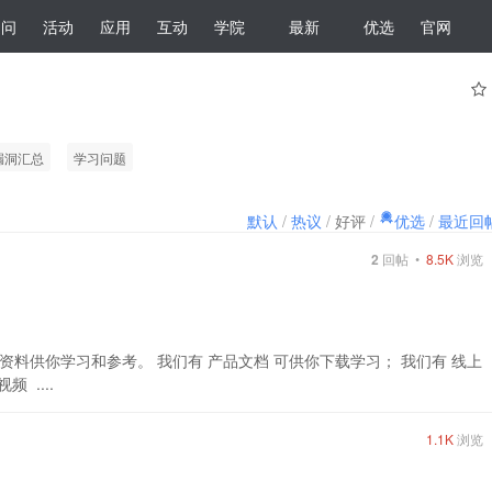
提问
活动
应用
互动
学院
最新
优选
官网
漏洞汇总
学习问题
默认
/
热议
/
好评
/
优选
/
最近回
2
回帖 •
8.5K
浏览
料供你学习和参考。 我们有 产品文档 可供你下载学习； 我们有 线上
 ....
1.1K
浏览