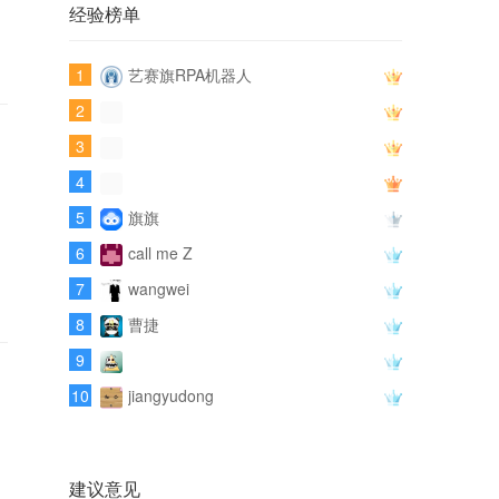
经验榜单
1
艺赛旗RPA机器人
2
3
4
5
旗旗
6
call me Z
7
wangwei
8
曹捷
9
10
jiangyudong
建议意见