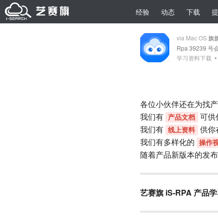
经验
动态
下载
via Mac OS
旗
Rpa 39239 号
学习资料下载
各位小伙伴还在为找产
我们有
可供
产品文档
我们有
供你
线上资料
我们有多样化的
操作
随着产品新版本的发布
艺赛旗 iS-RPA 产品