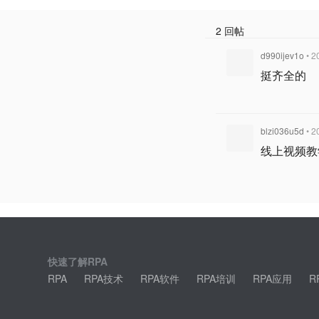
2 回帖
d990ijev1o
• 2
挺齐全的
blzi036u5d
• 2
线上视频教
快速了解RPA
RPA
RPA技术
RPA软件
RPA培训
RPA应用
R