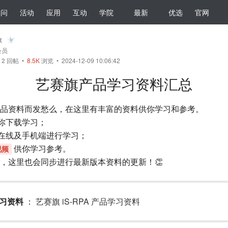
提问
活动
应用
互动
学院
最新
优选
官网
旗
会员
•
2
回帖
•
8.5K
浏览 • 2024-12-09 10:06:42
艺赛旗产品学习资料汇总
品资料而发愁么，在这里有丰富的资料供你学习和参考。
你下载学习；
在线及手机端进行学习；
供你学习参考。
视频
，这里也会同步进行最新版本资料的更新！👏
学习资料
：
艺赛旗 iS-RPA 产品学习资料