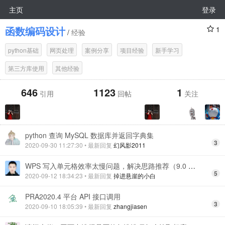
主页
登录
函数编码设计
1
/
经验
python基础
网页处理
案例分享
项目经验
新手学习
第三方库使用
其他经验
646
1123
1
引用
回帖
关注
python 查询 MySQL 数据库并返回字典集
3
2020-09-30 11:27:30
• 最新回复
幻风影2011
WPS 写入单元格效率太慢问题，解决思路推荐（9.0 版本）
5
2020-09-12 18:34:23
• 最新回复
掉进悬崖的小白
PRA2020.4 平台 API 接口调用
3
2020-09-10 18:05:39
• 最新回复
zhangjiasen