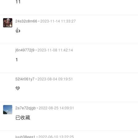
11
24s32c8m66
• 2023-11-14 11:33:27
👍
j6n49772j9
• 2023-11-08 11:42:14
1
52l4r061y7
• 2023-08-04 09:19:51
💚
2a7e72qjgb
• 2022-08-25 14:09:01
已收藏
juuh38ees1
• 2022-06-10 13:22:25