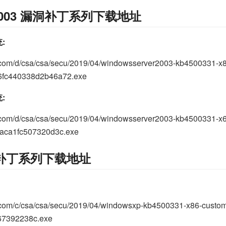
er 2003 漏洞补丁系列下载地址
统:
.com/d/csa/csa/secu/2019/04/windowsserver2003-kb4500331-x
fc440338d2b46a72.exe
统:
.com/d/csa/csa/secu/2019/04/windowsserver2003-kb4500331-x
aca1fc507320d3c.exe
 漏洞补丁系列下载地址
.com/c/csa/csa/secu/2019/04/windowsxp-kb4500331-x86-custo
67392238c.exe