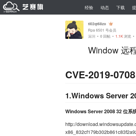
经验
动态
下载
ti02qt68zo
Rpa 6501 号会员
漏洞
•
0
回帖
•
1.1K
浏览 • 2
Window 远
CVE-2019-0
1.Windows Serv
Windows Server 2008 32 位系
http://download.windowsupdate
x86_832cf179b302b861c83f2a