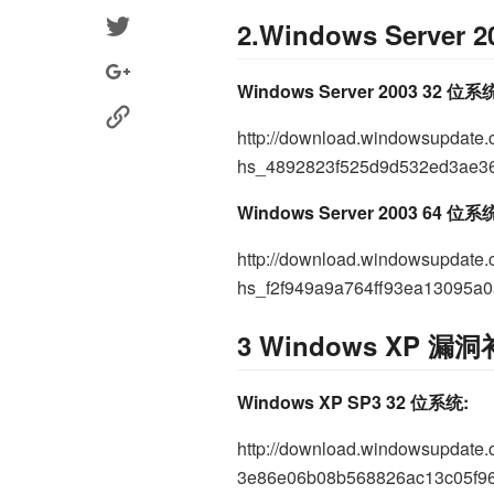
2.Windows Serv
Windows Server 2003 32 位系
http://download.windowsupdate
hs_4892823f525d9d532ed3ae36
Windows Server 2003 64 位系
http://download.windowsupdate
hs_f2f949a9a764ff93ea13095a0
3 Windows XP
Windows XP SP3 32 位系统:
http://download.windowsupdate
3e86e06b08b568826ac13c05f9