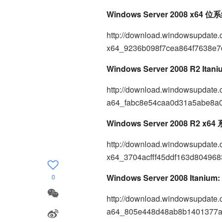
Windows Server 2008 x64 位
http://download.windowsupdate
x64_9236b098f7cea864f7638e7
Windows Server 2008 R2 Itan
http://download.windowsupdate
a64_fabc8e54caa0d31a5abe8a
Windows Server 2008 R2 x64
http://download.windowsupdate
x64_3704acfff45ddf163d80496
Windows Server 2008 Itanium:
0
http://download.windowsupdate
a64_805e448d48ab8b1401377a