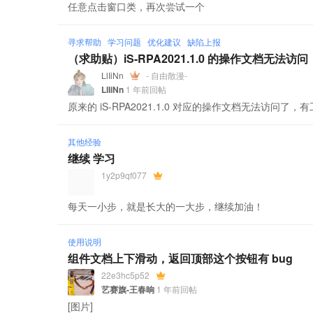
任意点击窗口类，再次尝试一个
寻求帮助
学习问题
优化建议
缺陷上报
（求助贴）iS-RPA2021.1.0 的操作文档无法访问
LlIiNn
- 自由散漫-
LlIiNn
1 年前回帖
原来的 iS-RPA2021.1.0 对应的操作文档无法访问了，
其他经验
继续 学习
1y2p9qf077
每天一小步，就是长大的一大步，继续加油！
使用说明
组件文档上下滑动，返回顶部这个按钮有 bug
22e3hc5p52
艺赛旗-王春晌
1 年前回帖
[图片]