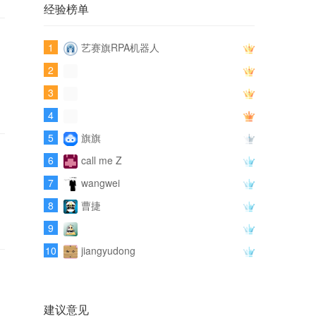
经验榜单
1
艺赛旗RPA机器人
2
3
4
5
旗旗
6
call me Z
7
wangwei
8
曹捷
9
10
jiangyudong
建议意见