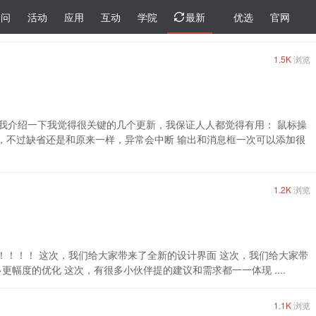
提问
活动
应用
互动
学院
最新
优选
官网
1.5K
浏览
容我介绍一下我觉得很关键的几个更新，我保证人人都觉得有用： 鼠标操
 了，不过缺省还是和原来一样，异常会中断 输出和消息框一次可以添加很
1.2K
浏览
！！！！！！！！ 这次，我们给大家带来了全新的设计界面 这次，我们给大家带
幅度的优化 这次，有很多小伙伴提的建议和需求都一一体现 ....
1.1K
浏览