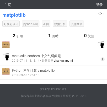
主页
登录
matplotlib
0
可视化设计
python基础
画图
数据分析
其他经验
2
1
0
引用
回帖
关注
matplotlib,seaborn 中文乱码问题
1
2019-07-11 13:13:14
• 最新回复
zhangqianq-nj
Python 科学计算：matplotlib
2019-03-18 17:54:16
沪ICP备12049238号
版权所有©上海艺赛旗软件股份有限公司 2011-2018