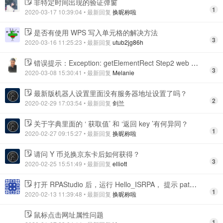
非特定时间出现的验证弹窗
1
2020-03-17 10:39:04
• 最新回复
换昵称啦
是否有使用 WPS 写入单元格的解决方法
3
2020-03-16 11:25:23
• 最新回复
utub2jg86h
错误提示：Exception: getElementRect Step2 web return error,cannot find element
3
2020-03-08 15:30:41
• 最新回复
Melanie
最新版机器人设置里面没有服务器地址设置了吗？
2
2020-02-29 17:03:54
• 最新回复
剑兰
关于字典里面的 ‘ 获取值’ 和 ‘返回 key ’有何异同？
1
2020-02-27 09:15:27
• 最新回复
换昵称啦
请问 Y 币兑换京东卡后如何获得？
3
2020-02-25 15:51:49
• 最新回复
elliott
打开 RPAStudio 后，运行 Hello_ISRPA， 提示 pathons.exe 无法正常启动
1
2020-02-13 11:39:48
• 最新回复
换昵称啦
鼠标点击网址属性问题
1