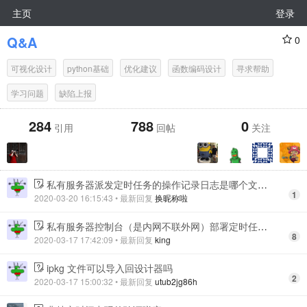
主页
登录
Q&A
0
可视化设计
python基础
优化建议
函数编码设计
寻求帮助
学习问题
缺陷上报
284
788
0
引用
回帖
关注
私有服务器派发定时任务的操作记录日志是哪个文件？
1
2020-03-20 16:15:43
• 最新回复
换昵称啦
私有服务器控制台（是内网不联外网）部署定时任务执行两次或一次，执行次数不稳定是怎么回事？
8
2020-03-17 17:42:09
• 最新回复
king
ipkg 文件可以导入回设计器吗
2
2020-03-17 15:00:32
• 最新回复
utub2jg86h